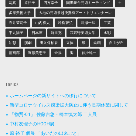
写真
原裕子
四方幸子
国際舞台芸術ミーティング
土
多摩美術大学
大地の芸術祭越後妻有アートトリエンナーレ
寺井茉莉子
山内祥太
峰松智弘
川瀬一絵
工芸
平丸陽子
日本画
時里充
武蔵野美術大学
水彩
油彩
演劇
田久保柚香
立体
紙
絵画
自由が丘
藍画廊
近藤美恵子
金属
陶
鞍掛純一
TOPICS
ホームページの新サイトへの移行について
新型コロナウイルス感染拡大防止に伴う長期休業に関して
「物質-01」 佐藤吉悠・橋本慎太郎 二人展
中村友理子のHOOH展
原 裕子 個展 「あいだの出来ごと」