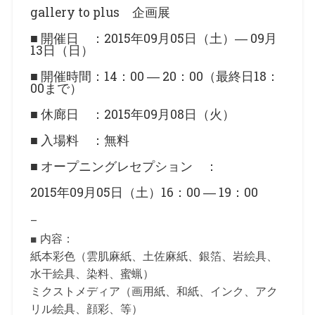
gallery to plus 企画展
■ 開催日 ：2015年09月05日（土）― 09月
13日（日）
■ 開催時間：14：00 ― 20：00（最終日18：
00まで）
■ 休廊日 ：2015年09月08日（火）
■ 入場料 ：無料
■ オープニングレセプション ：
2015年09月05日（土）16：00 ― 19：00
–
■ 内容：
紙本彩色（雲肌麻紙、土佐麻紙、銀箔、岩絵具、
水干絵具、染料、蜜蝋）
ミクストメディア（画用紙、和紙、インク、アク
リル絵具、顔彩、等）