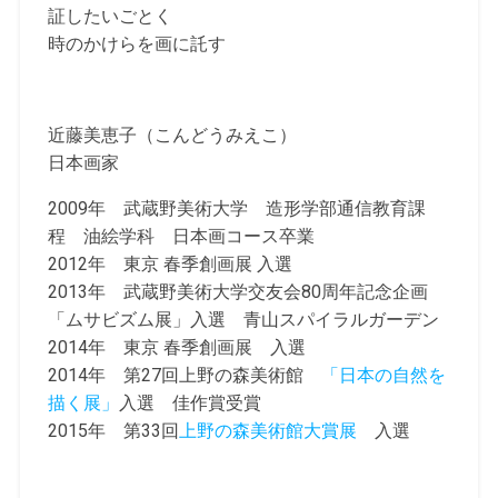
証したいごとく
時のかけらを画に託す
近藤美恵子（こんどうみえこ）
日本画家
2009年 武蔵野美術大学 造形学部通信教育課
程 油絵学科 日本画コース卒業
2012年 東京 春季創画展 入選
2013年 武蔵野美術大学交友会80周年記念企画
「ムサビズム展」入選 青山スパイラルガーデン
2014年 東京 春季創画展 入選
2014年 第27回上野の森美術館
「日本の自然を
描く展」
入選 佳作賞受賞
2015年 第33回
上野の森美術館大賞展
入選