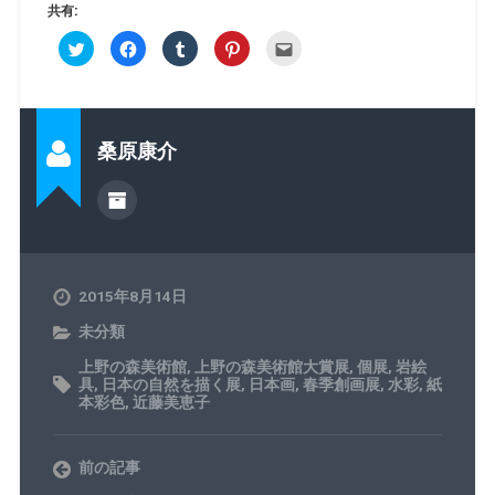
共有:
ク
F
ク
ク
ク
リ
a
リ
リ
リ
ッ
c
ッ
ッ
ッ
ク
e
ク
ク
ク
し
b
し
し
し
て
o
て
て
て
T
o
T
P
友
w
k
u
i
達
桑原康介
i
で
m
n
へ
t
共
b
t
メ
t
有
l
e
ー
e
す
r
r
ル
r
る
で
e
で
で
に
共
s
送
共
は
有
t
信
有
ク
(
で
(
(
リ
新
共
新
新
ッ
し
有
し
し
ク
い
(
い
2015年8月14日
い
し
ウ
新
ウ
ウ
て
ィ
し
ィ
ィ
く
ン
い
ン
未分類
ン
だ
ド
ウ
ド
ド
さ
ウ
ィ
ウ
ウ
い
で
ン
で
上野の森美術館
,
上野の森美術館大賞展
,
個展
,
岩絵
で
(
開
ド
開
具
,
日本の自然を描く展
,
日本画
,
春季創画展
,
水彩
,
紙
開
新
き
ウ
き
本彩色
,
近藤美恵子
き
し
ま
で
ま
ま
い
す
開
す
す
ウ
)
き
)
)
ィ
ま
ン
す
前の記事
ド
)
ウ