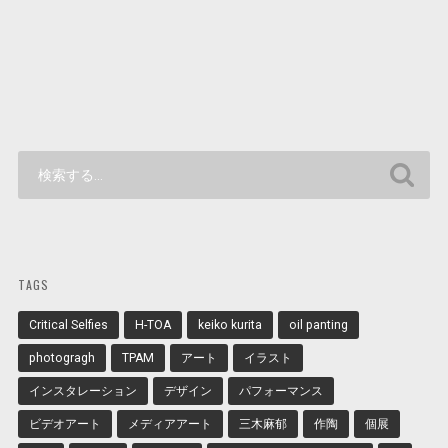
TAGS
Critical Selfies
H-TOA
keiko kurita
oil panting
photogragh
TPAM
アート
イラスト
インスタレーション
デザイン
パフォーマンス
ビデオアート
メディアアート
三木麻郁
作陶
個展