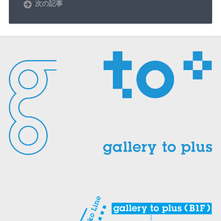
で
次の記事
開
き
ま
す
)