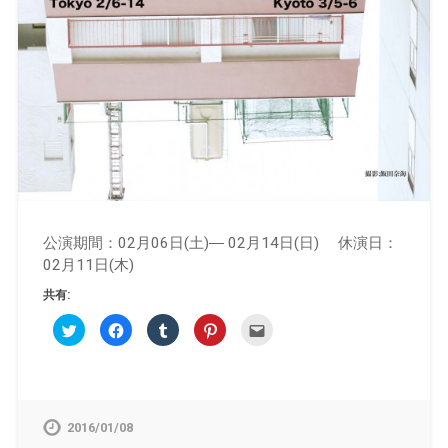
公演期間：02月06日(土)― 02月14日(日) 休演日：
02月11日(木)
共有:
ク
Facebook
ク
ク
ク
リ
で
リ
リ
リ
ッ
共
ッ
ッ
ッ
ク
有
ク
ク
ク
し
す
し
し
し
て
る
て
て
て
Twitter
に
Tumblr
Pinterest
友
で
は
で
で
達
共
ク
共
共
へ
2016/01/08
有
リ
有
有
メ
(新
ッ
(新
(新
ー