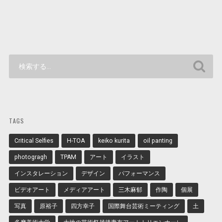
TAGS
Critical Selfies
H-TOA
keiko kurita
oil panting
photogragh
TPAM
アート
イラスト
インスタレーション
デザイン
パフォーマンス
ビデオアート
メディアアート
三木麻郁
作陶
個展
写真
原裕子
四方幸子
国際舞台芸術ミーティング
土