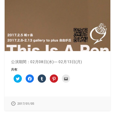
公演期間：02月08日(水)― 02月13日(月)
共有:
ク
Facebook
ク
ク
ク
リ
で
リ
リ
リ
ッ
共
ッ
ッ
ッ
ク
有
ク
ク
ク
し
す
し
し
し
て
る
て
て
て
Twitter
に
Tumblr
Pinterest
友
で
は
で
で
達
共
ク
共
共
へ
2017/01/05
有
リ
有
有
メ
(新
ッ
(新
(新
ー
し
ク
し
し
ル
い
し
い
い
で