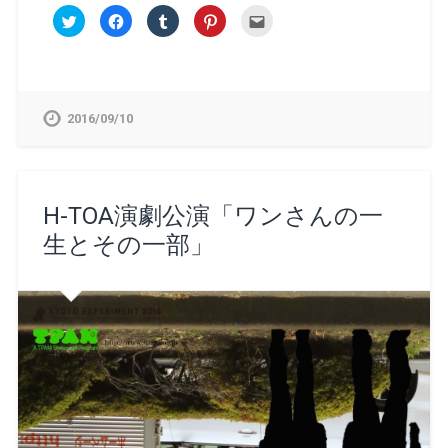
ク
Facebook
ク
ク
ク
リ
で
リ
リ
リ
ッ
共
ッ
ッ
ッ
ク
有
ク
ク
ク
し
す
し
し
し
て
る
て
て
て
Twitter
に
Tumblr
Pinterest
友
で
は
で
で
達
共
ク
共
共
へ
2016/09/10
有
リ
有
有
メ
(新
ッ
(新
(新
ー
し
ク
し
し
ル
い
し
い
い
で
ウ
て
ウ
ウ
送
ィ
く
ィ
ィ
信
ン
だ
ン
ン
(新
ド
さ
ド
ド
し
H-TOA演劇公演「ワンさんの一
ウ
い
ウ
ウ
い
で
(新
で
で
ウ
生とその一部」
開
し
開
開
ィ
き
い
き
き
ン
ま
ウ
ま
ま
ド
す)
ィ
す)
す)
ウ
ン
で
ド
開
ウ
き
で
ま
開
す)
き
ま
す)