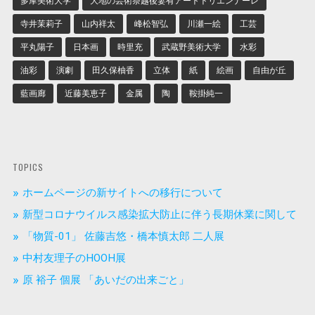
多摩美術大学
大地の芸術祭越後妻有アートトリエンナーレ
寺井茉莉子
山内祥太
峰松智弘
川瀬一絵
工芸
平丸陽子
日本画
時里充
武蔵野美術大学
水彩
油彩
演劇
田久保柚香
立体
紙
絵画
自由が丘
藍画廊
近藤美恵子
金属
陶
鞍掛純一
TOPICS
ホームページの新サイトへの移行について
新型コロナウイルス感染拡大防止に伴う長期休業に関して
「物質-01」 佐藤吉悠・橋本慎太郎 二人展
中村友理子のHOOH展
原 裕子 個展 「あいだの出来ごと」