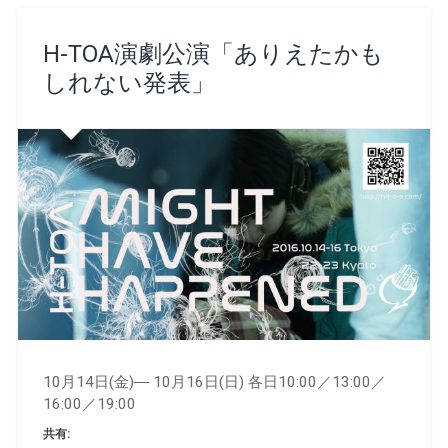
ウ
て
ウ
ウ
送
ィ
く
ィ
ィ
信
ン
だ
ン
ン
(新
ド
さ
ド
ド
し
H-TOA演劇公演「ありえたかも
ウ
い
ウ
ウ
い
で
(新
で
で
ウ
しれない発表」
開
し
開
開
ィ
き
い
き
き
ン
ま
ウ
ま
ま
ド
す)
ィ
す)
す)
ウ
ン
で
ド
開
ウ
き
で
ま
開
す)
き
ま
す)
10月14日(金)― 10月16日(日) 各日10:00／13:00／
16:00／19:00
共有: