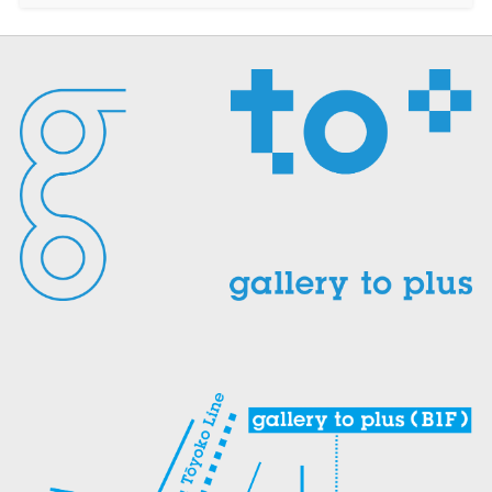
し
ク
し
し
ル
い
し
い
い
で
ウ
て
ウ
ウ
送
ィ
く
ィ
ィ
信
ン
だ
ン
ン
(新
ド
さ
ド
ド
し
ウ
い
ウ
ウ
い
で
(新
で
で
ウ
開
し
開
開
ィ
き
い
き
き
ン
ま
ウ
ま
ま
ド
す)
ィ
す)
す)
ウ
ン
で
ド
開
ウ
き
で
ま
開
す)
き
ま
す)