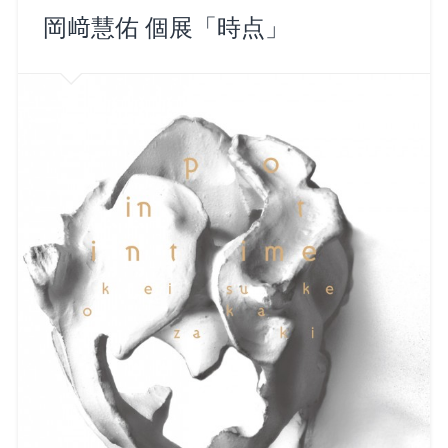
ン
だ
ン
ン
(新
ド
さ
ド
ド
し
岡﨑慧佑 個展「時点」
ウ
い
ウ
ウ
い
で
(新
で
で
ウ
開
し
開
開
ィ
き
い
き
き
ン
ま
ウ
ま
ま
ド
す)
ィ
す)
す)
ウ
ン
で
ド
開
ウ
き
で
ま
開
す)
き
ま
す)