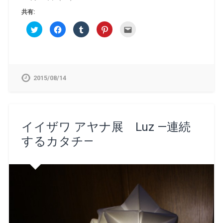
共有:
ク
Facebook
ク
ク
ク
リ
で
リ
リ
リ
ッ
共
ッ
ッ
ッ
ク
有
ク
ク
ク
し
す
し
し
し
て
る
て
て
て
Twitter
に
Tumblr
Pinterest
友
で
は
で
で
達
共
ク
共
共
へ
2015/08/14
有
リ
有
有
メ
(新
ッ
(新
(新
ー
し
ク
し
し
ル
い
し
い
い
で
ウ
て
ウ
ウ
送
ィ
く
ィ
ィ
信
ン
だ
ン
ン
(新
ド
さ
ド
ド
し
イイザワ アヤナ展 Luz —連続
ウ
い
ウ
ウ
い
で
(新
で
で
ウ
するカタチ—
開
し
開
開
ィ
き
い
き
き
ン
ま
ウ
ま
ま
ド
す)
ィ
す)
す)
ウ
ン
で
ド
開
ウ
き
で
ま
開
す)
き
ま
す)