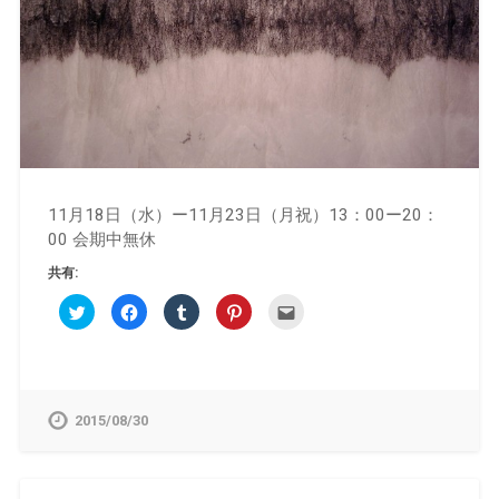
11月18日（水）ー11月23日（月祝）13：00ー20：
00 会期中無休
共有:
ク
Facebook
ク
ク
ク
リ
で
リ
リ
リ
ッ
共
ッ
ッ
ッ
ク
有
ク
ク
ク
し
す
し
し
し
て
る
て
て
て
Twitter
に
Tumblr
Pinterest
友
で
は
で
で
達
共
ク
共
共
へ
2015/08/30
有
リ
有
有
メ
(新
ッ
(新
(新
ー
し
ク
し
し
ル
い
し
い
い
で
ウ
て
ウ
ウ
送
ィ
く
ィ
ィ
信