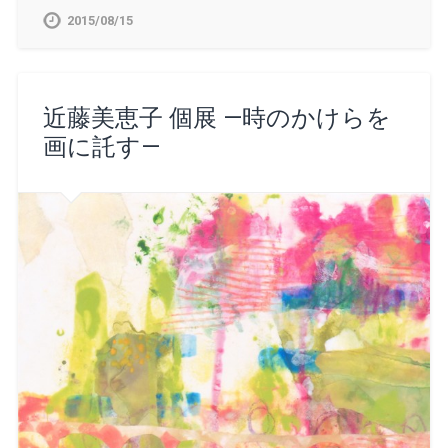
で
は
で
で
達
共
ク
共
共
へ
2015/08/15
有
リ
有
有
メ
(新
ッ
(新
(新
ー
し
ク
し
し
ル
い
し
い
い
で
ウ
て
ウ
ウ
送
ィ
く
ィ
ィ
信
ン
だ
ン
ン
(新
ド
さ
ド
ド
し
近藤美恵子 個展 —時のかけらを
ウ
い
ウ
ウ
い
で
(新
で
で
ウ
画に託す—
開
し
開
開
ィ
き
い
き
き
ン
ま
ウ
ま
ま
ド
す)
ィ
す)
す)
ウ
ン
で
ド
開
ウ
き
で
ま
開
す)
き
ま
す)