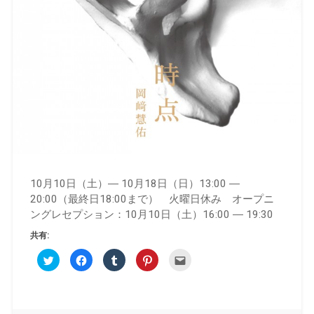
10月10日（土）― 10月18日（日）13:00 ―
20:00（最終日18:00まで） 火曜日休み オープニ
ングレセプション：10月10日（土）16:00 ― 19:30
共有:
ク
Facebook
ク
ク
ク
リ
で
リ
リ
リ
ッ
共
ッ
ッ
ッ
ク
有
ク
ク
ク
し
す
し
し
し
て
る
て
て
て
Twitter
に
Tumblr
Pinterest
友