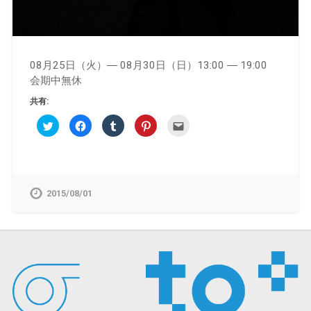
08月25日（火）― 08月30日（日）13:00 ― 19:00
会期中無休
共有:
ク
Facebook
ク
ク
ク
リ
で
リ
リ
リ
ッ
共
ッ
ッ
ッ
ク
有
ク
ク
ク
し
す
し
し
し
て
る
て
て
て
Twitter
に
Tumblr
Pinterest
友
で
は
で
で
達
共
ク
共
共
へ
2015/08/01
有
リ
有
有
メ
(新
ッ
(新
(新
ー
し
ク
し
し
ル
い
し
い
い
で
ウ
て
ウ
ウ
送
ィ
く
ィ
ィ
信
ン
だ
ン
ン
(新
ド
さ
ド
ド
し
ウ
い
ウ
ウ
い
で
(新
で
で
ウ
開
し
開
開
ィ
き
い
き
き
ン
ま
ウ
ま
ま
ド
す)
ィ
す)
す)
ウ