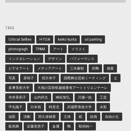
TAGS
Critical Selfies
H-TOA
keiko kurita
oil panting
photogragh
TPAM
アート
イラスト
インスタレーション
デザイン
パフォーマンス
ビデオアート
メディアアート
三木麻郁
作陶
個展
写真
原裕子
四方幸子
国際舞台芸術ミーティング
土
多摩美術大学
大地の芸術祭越後妻有アートトリエンナーレ
寺井茉莉子
山内祥太
峰松智弘
川瀬一絵
工芸
平丸陽子
日本画
時里充
武蔵野美術大学
水彩
油彩
演劇
田久保柚香
立体
紙
絵画
自由が丘
藍画廊
近藤美恵子
金属
陶
鞍掛純一