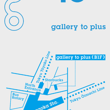
ン
で
ド
開
ウ
き
で
ま
開
す)
き
ま
す)