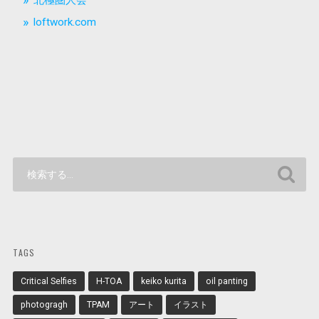
北極圏人会
loftwork.com
TAGS
Critical Selfies
H-TOA
keiko kurita
oil panting
photogragh
TPAM
アート
イラスト