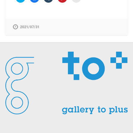
リ
で
リ
リ
リ
ッ
共
ッ
ッ
ッ
ク
有
ク
ク
ク
し
す
し
し
し
て
る
て
て
て
Twitter
に
Tumblr
Pinterest
友
で
は
で
で
達
共
ク
共
共
へ
2021/07/31
有
リ
有
有
メ
(新
ッ
(新
(新
ー
し
ク
し
し
ル
い
し
い
い
で
ウ
て
ウ
ウ
送
ィ
く
ィ
ィ
信
ン
だ
ン
ン
(新
ド
さ
ド
ド
し
ウ
い
ウ
ウ
い
で
(新
で
で
ウ
開
し
開
開
ィ
き
い
き
き
ン
ま
ウ
ま
ま
ド
す)
ィ
す)
す)
ウ
ン
で
ド
開
ウ
き
で
ま
開
す)
き
ま
す)