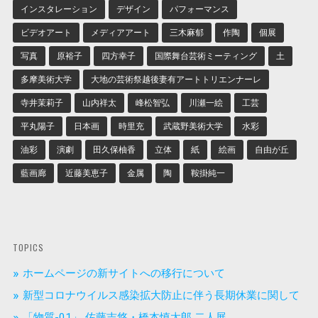
インスタレーション
デザイン
パフォーマンス
ビデオアート
メディアアート
三木麻郁
作陶
個展
写真
原裕子
四方幸子
国際舞台芸術ミーティング
土
多摩美術大学
大地の芸術祭越後妻有アートトリエンナーレ
寺井茉莉子
山内祥太
峰松智弘
川瀬一絵
工芸
平丸陽子
日本画
時里充
武蔵野美術大学
水彩
油彩
演劇
田久保柚香
立体
紙
絵画
自由が丘
藍画廊
近藤美恵子
金属
陶
鞍掛純一
TOPICS
ホームページの新サイトへの移行について
新型コロナウイルス感染拡大防止に伴う長期休業に関して
「物質-01」 佐藤吉悠・橋本慎太郎 二人展