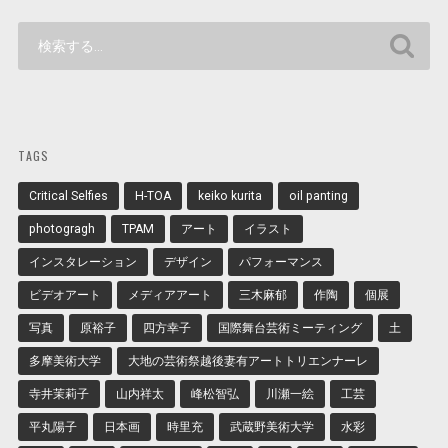
TAGS
Critical Selfies
H-TOA
keiko kurita
oil panting
photogragh
TPAM
アート
イラスト
インスタレーション
デザイン
パフォーマンス
ビデオアート
メディアアート
三木麻郁
作陶
個展
写真
原裕子
四方幸子
国際舞台芸術ミーティング
土
多摩美術大学
大地の芸術祭越後妻有アートトリエンナーレ
寺井茉莉子
山内祥太
峰松智弘
川瀬一絵
工芸
平丸陽子
日本画
時里充
武蔵野美術大学
水彩