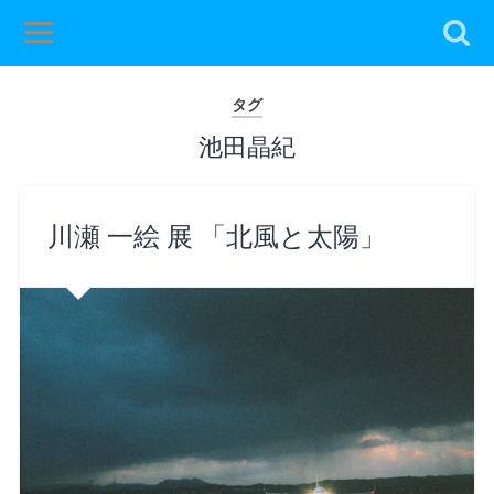
タグ
池田晶紀
川瀬 一絵 展 「北風と太陽」