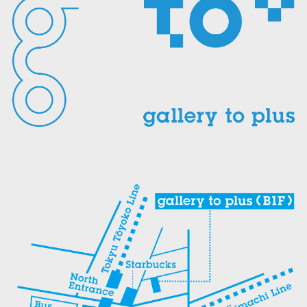
で
(新
で
で
ウ
開
し
開
開
ィ
き
い
き
き
ン
ま
ウ
ま
ま
ド
す)
ィ
す)
す)
ウ
ン
で
ド
開
ウ
き
で
ま
開
す)
き
ま
す)