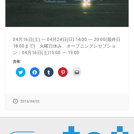
04月16日(土) ― 04月24日(日) 14:00 ― 20:00(最終日
18:00まで) 火曜日休み オープニングレセプショ
ン：04月16日(土)15:00 ― 19:00
共有:
ク
Facebook
ク
ク
ク
リ
で
リ
リ
リ
ッ
共
ッ
ッ
ッ
ク
有
ク
ク
ク
し
す
し
し
し
て
る
て
て
て
Twitter
に
Tumblr
Pinterest
友
で
は
で
で
達
共
ク
共
共
へ
2016/04/01
有
リ
有
有
メ
(新
ッ
(新
(新
ー
し
ク
し
し
ル
い
し
い
い
で
ウ
て
ウ
ウ
送
ィ
く
ィ
ィ
信
ン
だ
ン
ン
(新
ド
さ
ド
ド
し
ウ
い
ウ
ウ
い