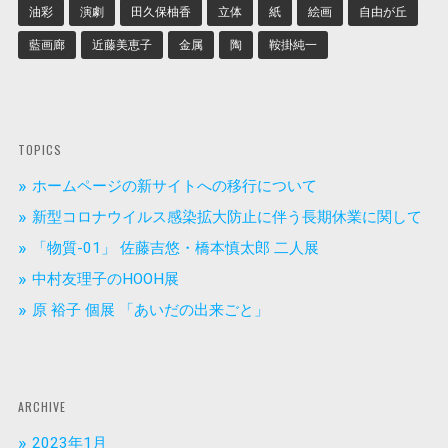
油彩
演劇
田久保柚香
立体
紙
絵画
自由が丘
藍画廊
近藤美恵子
金属
陶
鞍掛純一
TOPICS
ホームページの新サイトへの移行について
新型コロナウイルス感染拡大防止に伴う長期休業に関して
「物質-01」 佐藤吉悠・橋本慎太郎 二人展
中村友理子のHOOH展
原 裕子 個展 「あいだの出来ごと」
ARCHIVE
2023年1月