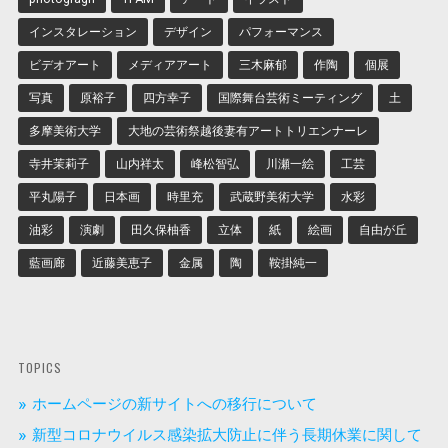
インスタレーション
デザイン
パフォーマンス
ビデオアート
メディアアート
三木麻郁
作陶
個展
写真
原裕子
四方幸子
国際舞台芸術ミーティング
土
多摩美術大学
大地の芸術祭越後妻有アートトリエンナーレ
寺井茉莉子
山内祥太
峰松智弘
川瀬一絵
工芸
平丸陽子
日本画
時里充
武蔵野美術大学
水彩
油彩
演劇
田久保柚香
立体
紙
絵画
自由が丘
藍画廊
近藤美恵子
金属
陶
鞍掛純一
TOPICS
ホームページの新サイトへの移行について
新型コロナウイルス感染拡大防止に伴う長期休業に関して