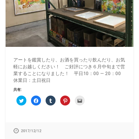
アートを鑑賞したり、お酒を買ったり飲んだり、お気
軽にお越しください！ ご好評につき６月中旬まで営
業することになりました！ 平日10：00 — 20：00
休業日：土日祝日
共有:
ク
Facebook
ク
ク
ク
リ
で
リ
リ
リ
ッ
共
ッ
ッ
ッ
ク
有
ク
ク
ク
し
す
し
し
し
て
る
て
て
て
Twitter
に
Tumblr
Pinterest
友
で
は
で
で
達
共
ク
共
共
へ
2017/12/12
有
リ
有
有
メ
(新
ッ
(新
(新
ー