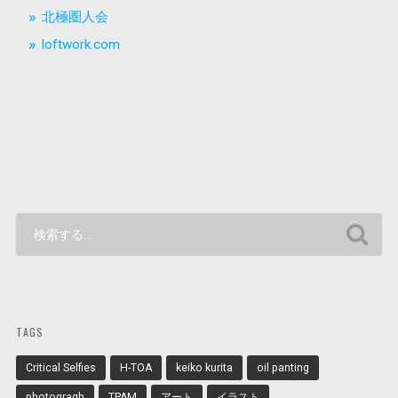
北極圏人会
loftwork.com
TAGS
Critical Selfies
H-TOA
keiko kurita
oil panting
photogragh
TPAM
アート
イラスト