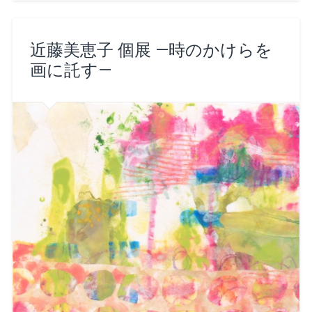
し
ク
し
し
ル
い
し
い
い
で
ウ
て
ウ
ウ
送
ィ
く
ィ
ィ
信
ン
だ
ン
ン
(新
ド
さ
ド
ド
し
近藤美恵子 個展 —時のかけらを
ウ
い
ウ
ウ
い
で
(新
で
で
ウ
画に託す—
開
し
開
開
ィ
き
い
き
き
ン
ま
ウ
ま
ま
ド
す)
ィ
す)
す)
ウ
ン
で
ド
開
ウ
き
で
ま
開
す)
き
ま
す)