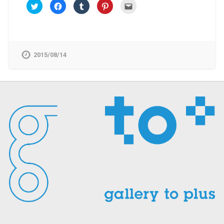
ク
Facebook
ク
ク
ク
リ
で
リ
リ
リ
ッ
共
ッ
ッ
ッ
ク
有
ク
ク
ク
し
す
し
し
し
て
る
て
て
て
Twitter
に
Tumblr
Pinterest
友
で
は
で
で
達
共
ク
共
共
へ
2015/08/14
有
リ
有
有
メ
(新
ッ
(新
(新
ー
し
ク
し
し
ル
い
し
い
い
で
ウ
て
ウ
ウ
送
ィ
く
ィ
ィ
信
ン
だ
ン
ン
(新
ド
さ
ド
ド
し
ウ
い
ウ
ウ
い
で
(新
で
で
ウ
開
し
開
開
ィ
き
い
き
き
ン
ま
ウ
ま
ま
ド
す)
ィ
す)
す)
ウ
ン
で
ド
開
ウ
き
で
ま
開
す)
き
ま
す)