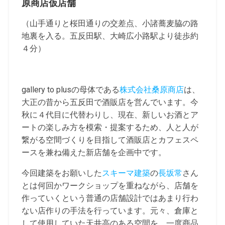
原商店仮店舗
（山手通りと桜田通りの交差点、小諸蕎麦脇の路
地裏を入る。五反田駅、大崎広小路駅より徒歩約
４分）
gallery to plusの母体である
株式会社桑原商店
は、
大正の昔から五反田で酒販店を営んでいます。今
秋に４代目に代替わりし、現在、新しいお酒とア
ートの楽しみ方を模索・提案するため、人と人が
繋がる空間づくりを目指して酒販店とカフェスペ
ースを兼ね備えた新店舗を企画中です。
今回建築をお願いした
スキーマ建築
の
長坂常
さん
とは何回かワークショップを重ねながら、店舗を
作っていくという普通の店舗設計ではあまり行わ
ない店作りの手法を行っています。元々、倉庫と
して使用していた天井高のある空間を、一度商品