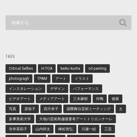
TAGS
Critical Selfies
H-TOA
keiko kurita
oil panting
photogragh
TPAM
アート
イラスト
インスタレーション
デザイン
パフォーマンス
ビデオアート
メディアアート
三木麻郁
作陶
個展
写真
原裕子
四方幸子
国際舞台芸術ミーティング
土
多摩美術大学
大地の芸術祭越後妻有アートトリエンナーレ
寺井茉莉子
山内祥太
峰松智弘
川瀬一絵
工芸