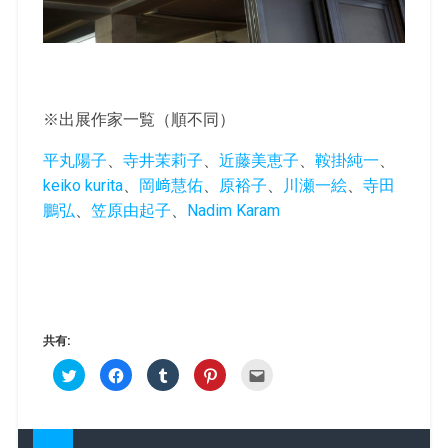
※出展作家一覧（順不同）
平丸陽子
、
寺井茉莉子
、
近藤美恵子
、
鞍掛純一
、
keiko kurita
、
岡﨑慧佑
、
原裕子
、
川瀬一絵
、
寺田
鵬弘
、
笠原由起子
、
Nadim Karam
共有:
ク
F
ク
ク
ク
リ
a
リ
リ
リ
ッ
c
ッ
ッ
ッ
ク
e
ク
ク
ク
し
b
し
し
し
て
o
て
て
て
T
o
T
P
友