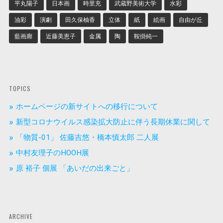
平丸陽子
日本画
時里充
武蔵野美術大学
水彩
油彩
演劇
田久保柚香
立体
紙
絵画
自由が丘
藍画廊
近藤美恵子
金属
陶
鞍掛純一
TOPICS
ホームページの新サイトへの移行について
新型コロナウイルス感染拡大防止に伴う長期休業に関して
「物質-01」 佐藤吉悠・橋本慎太郎 二人展
中村友理子のHOOH展
原 裕子 個展 「あいだの出来ごと」
ARCHIVE