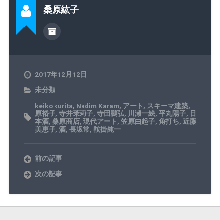
w
k
u
i
達
桑原紘子
i
で
m
n
へ
t
共
b
t
メ
t
有
l
e
ー
e
す
r
r
ル
r
る
で
e
で
で
に
共
s
送
共
は
有
t
信
有
ク
(
で
(
(
リ
新
共
新
新
ッ
し
有
し
し
ク
い
(
い
2017年12月12日
い
し
ウ
新
ウ
ウ
て
ィ
し
ィ
ィ
く
ン
い
ン
未分類
ン
だ
ド
ウ
ド
ド
さ
ウ
ィ
ウ
ウ
い
で
ン
で
keiko kurita
,
Nadim Karam
,
アート
,
スキーマ建築
,
で
(
開
ド
開
原裕子
,
寺井茉莉子
,
寺田鵬弘
,
川瀬一絵
,
平丸陽子
,
日
開
新
き
ウ
き
本酒
,
桑原商店
,
現代アート
,
笠原由起子
,
角打ち
,
近藤
き
し
ま
で
ま
ま
い
す
開
す
美恵子
,
酒
,
長坂常
,
鞍掛純一
す
ウ
)
き
)
)
ィ
ま
ン
す
ド
)
ウ
前の記事
で
開
次の記事
き
ま
す
)