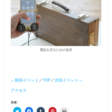
電話を切るための道具
←前回イベント
／
TOP
／
次回イベント→
アクセス
共有:
ク
F
ク
ク
ク