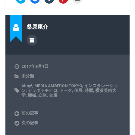
リ
a
リ
リ
リ
ッ
c
ッ
ッ
ッ
ク
e
ク
ク
ク
し
b
し
し
し
て
o
て
て
て
T
o
T
P
友
w
k
u
i
達
桑原康介
i
で
m
n
へ
t
共
b
t
メ
t
有
l
e
ー
e
す
r
r
ル
r
る
で
e
で
で
に
共
s
送
共
は
有
t
信
有
ク
(
で
(
(
リ
新
共
新
新
ッ
し
有
し
し
ク
い
(
い
2017年8月1日
い
し
ウ
新
ウ
ウ
て
ィ
し
ィ
ィ
く
ン
い
ン
未分類
ン
だ
ド
ウ
ド
ド
さ
ウ
ィ
ウ
ウ
い
で
ン
で
Ahoy!
,
MEDIA AMBITION TOKYO
,
インスタレーショ
で
(
開
ド
開
ン
,
テラダトモヒロ
,
トーク
,
個展
,
時間
,
横浜美術大
開
新
き
ウ
き
学
,
機械
,
立体
,
金属
き
し
ま
で
ま
ま
い
す
開
す
す
ウ
)
き
)
)
ィ
ま
ン
す
前の記事
ド
)
ウ
で
次の記事
開
き
ま