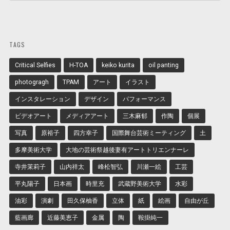
TAGS
Critical Selfies
H-TOA
keiko kurita
oil panting
photogragh
TPAM
アート
イラスト
インスタレーション
デザイン
パフォーマンス
ビデオアート
メディアアート
三木麻郁
作陶
個展
写真
原裕子
四方幸子
国際舞台芸術ミーティング
土
多摩美術大学
大地の芸術祭越後妻有アートトリエンナーレ
寺井茉莉子
山内祥太
峰松智弘
川瀬一絵
工芸
平丸陽子
日本画
時里充
武蔵野美術大学
水彩
油彩
演劇
田久保柚香
立体
紙
絵画
自由が丘
藍画廊
近藤美恵子
金属
陶
鞍掛純一